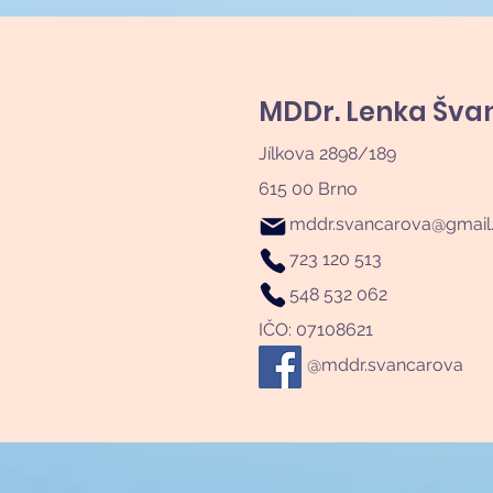
MDDr. Lenka Šva
Jílkova 2898/189
615 00 Brno
Aktuálně přijímáme nové
mddr.svancarova@gmail
pacienty
723 120 513
548 532 062
IČO: 07108621
@mddr.svancarova